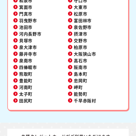
和泉市
守口市
箕面市
大東市
門真市
松原市
羽曳野市
富田林市
池田市
泉佐野市
河内長野市
摂津市
貝塚市
交野市
泉大津市
柏原市
藤井寺市
大阪狭山市
泉南市
高石市
四條畷市
阪南市
熊取町
島本町
豊能町
忠岡町
河南町
岬町
太子町
能勢町
田尻町
千早赤阪村