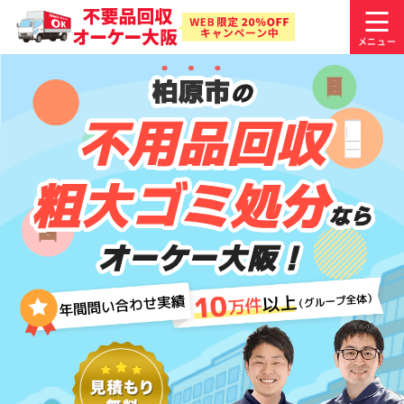
柏原市
の
不用品回収
粗大ゴミ処分
なら
オーケー大阪！