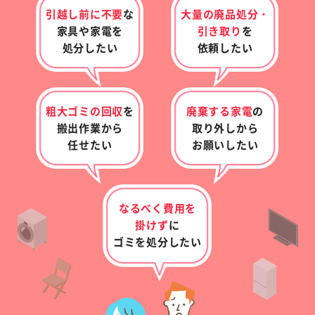
引越し前に不要
な
大量の廃品処分・
家具や家電を
引き取り
を
処分したい
依頼したい
粗大ゴミの回収
を
廃棄する家電
の
搬出作業から
取り外し
から
任せたい
お願いしたい
なるべく費用を
掛けず
に
ゴミを処分したい