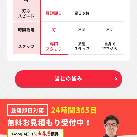
対応
最短即日
翌日以降
－
スピード
時間指定
可
不可
不可
専門
派遣
自身で
スタッフ
スタッフ
スタッフ
持ち込み
当社の強み
24時間365日
最短即日対応
無料お見積もり受付中！
★4.9
Google口コミ
獲得