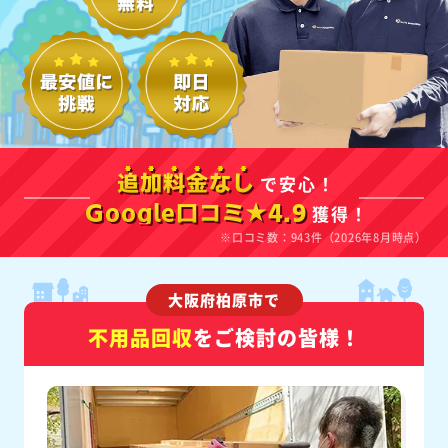
で安心！
追加料金なし
獲得！
Google口コミ★4.9
※口コミ数：943件（2026年8月時点）
大阪府柏原市で
不用品回収
をご検討の皆様！