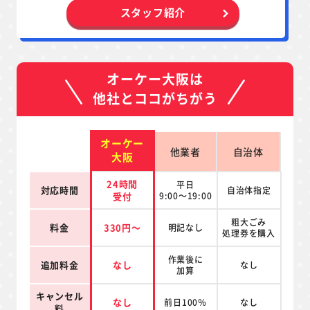
スタッフ紹介
オーケー大阪は
他社とココがちがう
オーケー
他業者
自治体
大阪
24時間
平日
対応時間
自治体指定
受付
9:00～19:00
粗大ごみ
料金
330円～
明記なし
処理券を
購入
作業後に
追加料金
なし
なし
加算
キャンセル
なし
前日100％
なし
料