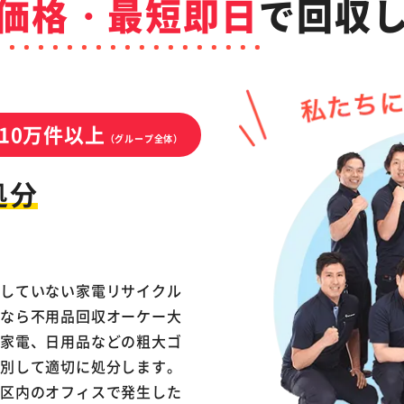
価格・最短即日
で
回収
10万件以上
（グループ全体）
処分
応していない家電リサイクル
りなら不用品回収オーケー大
や家電、日用品などの粗大ゴ
分別して適切に処分します。
北区内のオフィスで発生した