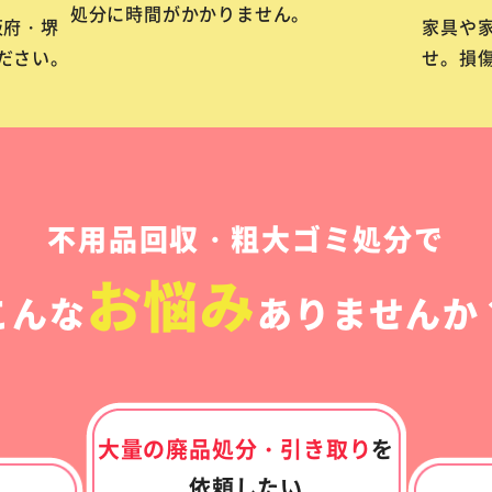
処分に時間がかかりません。
阪府・堺
家具や
ださい。
せ。損
不用品回収・粗大ゴミ処分で
お悩み
こんな
ありませんか
大量の廃品処分・
引き取り
を
依頼したい