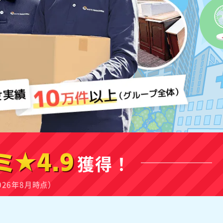
ミ★4.9
獲得！
026年8月時点）