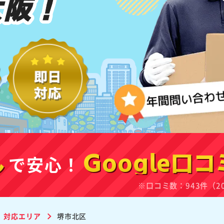
大阪！
し
で安心！
Google口コ
※口コミ数：943件（2
対応エリア
堺市北区