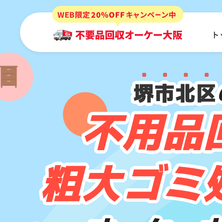
ト
堺市北区
不用品
粗大ゴミ