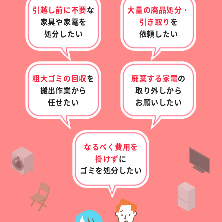
引越し前に不要
な
大量の廃品処分・
家具や家電を
引き取り
を
処分したい
依頼したい
粗大ゴミの回収
を
廃棄する家電
の
搬出作業から
取り外し
から
任せたい
お願いしたい
なるべく費用を
掛けず
に
ゴミを処分したい