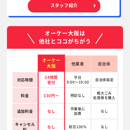
スタッフ紹介
オーケー大阪は
他社とココがちがう
オーケー
他業者
自治体
大阪
24時間
平日
対応時間
自治体指定
受付
9:00～19:00
粗大ごみ
料金
330円～
明記なし
処理券を
購入
作業後に
追加料金
なし
なし
加算
キャンセル
なし
前日100％
なし
料