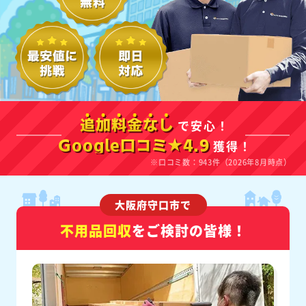
で安心！
追加料金なし
獲得！
Google口コミ★4.9
※口コミ数：943件（2026年8月時点）
大阪府守口市で
不用品回収
をご検討の皆様！