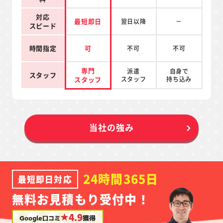
対応
最短即日
翌日以降
－
スピード
時間指定
可
不可
不可
専門
派遣
自身で
スタッフ
スタッフ
スタッフ
持ち込み
当社の強み
24時間365日
最短即日対応
無料お見積もり受付中！
★4.9
Google口コミ
獲得