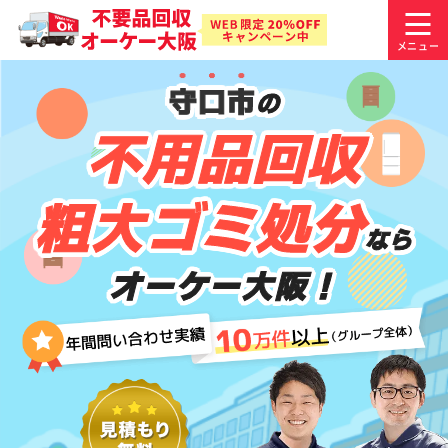
守口市
の
不用品回収
粗大ゴミ処分
なら
オーケー大阪！