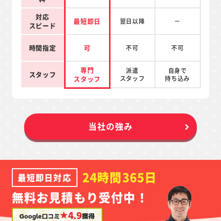
対応
最短即日
翌日以降
－
スピード
時間指定
可
不可
不可
専門
派遣
自身で
スタッフ
スタッフ
スタッフ
持ち込み
当社の強み
24時間365日
最短即日対応
無料お見積もり受付中！
★4.9
Google口コミ
獲得