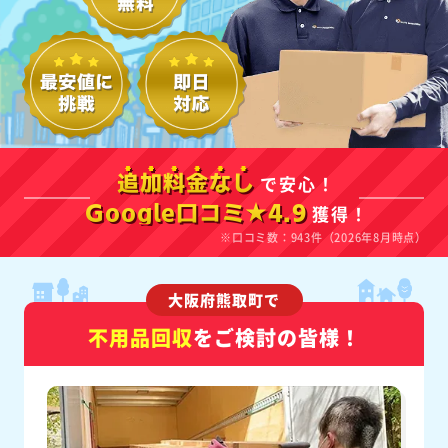
で安心！
追加料金なし
獲得！
Google口コミ★4.9
※口コミ数：943件（2026年8月時点）
大阪府熊取町で
不用品回収
をご検討の皆様！