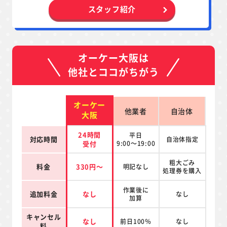
スタッフ紹介
オーケー大阪は
他社とココがちがう
オーケー
他業者
自治体
大阪
24時間
平日
対応時間
自治体指定
受付
9:00～19:00
粗大ごみ
料金
330円～
明記なし
処理券を
購入
作業後に
追加料金
なし
なし
加算
キャンセル
なし
前日100％
なし
料