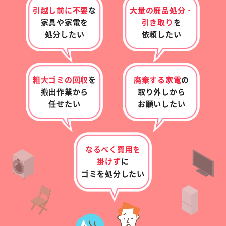
引越し前に不要
な
大量の廃品処分・
家具や家電を
引き取り
を
処分したい
依頼したい
粗大ゴミの回収
を
廃棄する家電
の
搬出作業から
取り外し
から
任せたい
お願いしたい
なるべく費用を
掛けず
に
ゴミを処分したい