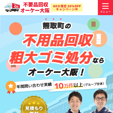
熊取町
の
不用品回収
粗大ゴミ処分
なら
オーケー大阪！