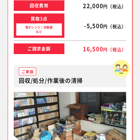
22,000
回収費用
円（税込）
買取3点
-5,500
円（税込）
電子レンジ / 炊飯器
など
16,500
ご請求金額
円（税込）
ご家庭
回収/処分/作業後の清掃