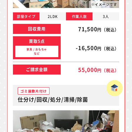
部屋タイプ
2LDK
作業人数
3人
71,500
回収費用
円（税込）
買取5点
-16,500
円（税込）
家具 / おもちゃ
など
55,000
ご請求金額
円（税込）
ゴミ屋敷片付け
仕分け/回収/処分/清掃/除菌