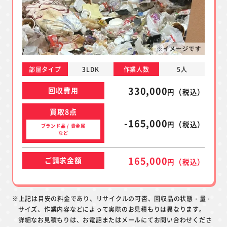
部屋タイプ
3LDK
作業人数
5人
330,000
回収費用
円（税込）
買取8点
-165,000
円（税込）
ブランド品 / 貴金属
など
165,000
ご請求金額
円（税込）
※上記は目安の料金であり、リサイクルの可否、回収品の状態・量・
サイズ、作業内容などによって実際のお見積もりは異なります。
詳細なお見積もりは、お電話またはメールにてお問い合わせくださ