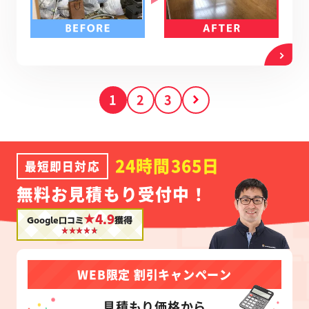
1
2
3
24時間365日
最短即日対応
無料お見積もり受付中！
★4.9
Google口コミ
獲得
WEB限定 割引キャンペーン
見積もり価格から