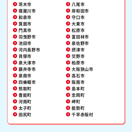
茨木市
八尾市
寝屋川市
岸和田市
和泉市
守口市
箕面市
大東市
門真市
松原市
羽曳野市
富田林市
池田市
泉佐野市
河内長野市
摂津市
貝塚市
交野市
泉大津市
柏原市
藤井寺市
大阪狭山市
泉南市
高石市
四條畷市
阪南市
熊取町
島本町
豊能町
忠岡町
河南町
岬町
太子町
能勢町
田尻町
千早赤阪村