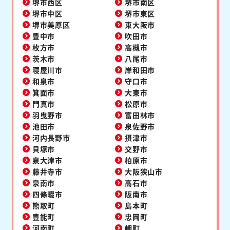
堺市西区
堺市南区
堺市中区
堺市東区
堺市美原区
東大阪市
豊中市
吹田市
枚方市
高槻市
茨木市
八尾市
寝屋川市
岸和田市
和泉市
守口市
箕面市
大東市
門真市
松原市
羽曳野市
富田林市
池田市
泉佐野市
河内長野市
摂津市
貝塚市
交野市
泉大津市
柏原市
藤井寺市
大阪狭山市
泉南市
高石市
四條畷市
阪南市
熊取町
島本町
豊能町
忠岡町
河南町
岬町