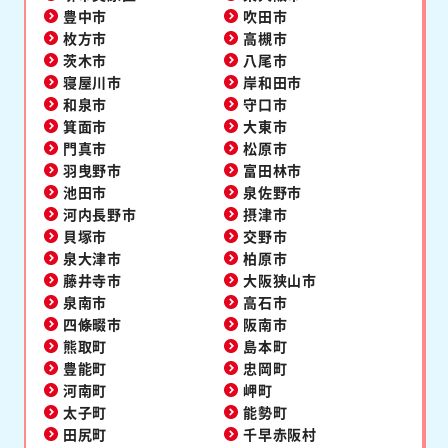
豊中市
吹田市
枚方市
高槻市
茨木市
八尾市
寝屋川市
岸和田市
和泉市
守口市
箕面市
大東市
門真市
松原市
羽曳野市
富田林市
池田市
泉佐野市
河内長野市
摂津市
貝塚市
交野市
泉大津市
柏原市
藤井寺市
大阪狭山市
泉南市
高石市
四條畷市
阪南市
熊取町
島本町
豊能町
忠岡町
河南町
岬町
太子町
能勢町
田尻町
千早赤阪村